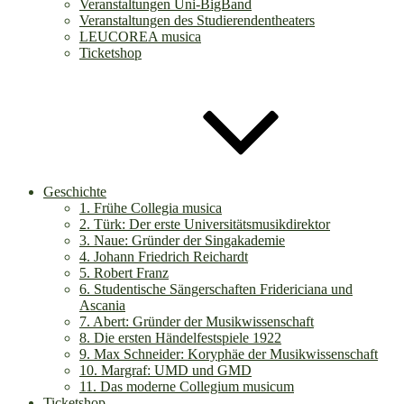
Veranstaltungen Uni-BigBand
Veranstaltungen des Studierendentheaters
LEUCOREA musica
Ticketshop
Geschichte
1. Frühe Collegia musica
2. Türk: Der erste Universitätsmusikdirektor
3. Naue: Gründer der Singakademie
4. Johann Friedrich Reichardt
5. Robert Franz
6. Studentische Sängerschaften Fridericiana und
Ascania
7. Abert: Gründer der Musikwissenschaft
8. Die ersten Händelfestspiele 1922
9. Max Schneider: Koryphäe der Musikwissenschaft
10. Margraf: UMD und GMD
11. Das moderne Collegium musicum
Ticketshop