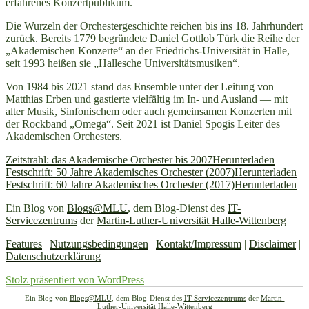
erfahrenes Konzertpublikum.
Die Wurzeln der Orchestergeschichte reichen bis ins 18. Jahrhundert
zurück. Bereits 1779 begründete Daniel Gottlob Türk die Reihe der
„Akademischen Konzerte“ an der Friedrichs-Universität in Halle,
seit 1993 heißen sie „Hallesche Universitätsmusiken“.
Von 1984 bis 2021 stand das Ensemble unter der Leitung von
Matthias Erben und gastierte vielfältig im In- und Ausland — mit
alter Musik, Sinfonischem oder auch gemeinsamen Konzerten mit
der Rockband „Omega“. Seit 2021 ist Daniel Spogis Leiter des
Akademischen Orchesters.
Zeitstrahl: das Akademische Orchester bis 2007
Herunterladen
Festschrift: 50 Jahre Akademisches Orchester (2007)
Herunterladen
Festschrift: 60 Jahre Akademisches Orchester (2017)
Herunterladen
Ein Blog von
Blogs@MLU
, dem Blog-Dienst des
IT-
Servicezentrums
der
Martin-Luther-Universität Halle-Wittenberg
Features
|
Nutzungsbedingungen
|
Kontakt/Impressum
|
Disclaimer
|
Datenschutzerklärung
Stolz präsentiert von WordPress
Ein Blog von
Blogs@MLU
, dem Blog-Dienst des
IT-Servicezentrums
der
Martin-
Luther-Universität Halle-Wittenberg