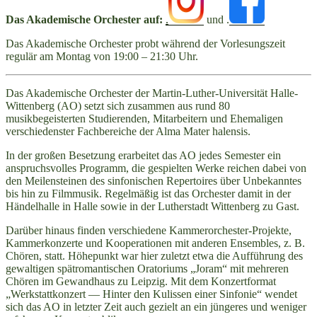
Das Akademische Orchester auf:
.
und .
Das Akademische Orchester probt während der Vorlesungszeit
regulär am Montag von 19:00 – 21:30 Uhr.
Das Akademische Orchester der Martin-Luther-Universität Halle-
Wittenberg (AO) setzt sich zusammen aus rund 80
musikbegeisterten Studierenden, Mitarbeitern und Ehemaligen
verschiedenster Fachbereiche der Alma Mater halensis.
In der großen Besetzung erarbeitet das AO jedes Semester ein
anspruchsvolles Programm, die gespielten Werke reichen dabei von
den Meilensteinen des sinfonischen Repertoires über Unbekanntes
bis hin zu Filmmusik. Regelmäßig ist das Orchester damit in der
Händelhalle in Halle sowie in der Lutherstadt Wittenberg zu Gast.
Darüber hinaus finden verschiedene Kammerorchester-Projekte,
Kammerkonzerte und Kooperationen mit anderen Ensembles, z. B.
Chören, statt. Höhepunkt war hier zuletzt etwa die Aufführung des
gewaltigen spätromantischen Oratoriums „Joram“ mit mehreren
Chören im Gewandhaus zu Leipzig. Mit dem Konzertformat
„Werkstattkonzert — Hinter den Kulissen einer Sinfonie“ wendet
sich das AO in letzter Zeit auch gezielt an ein jüngeres und weniger