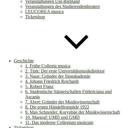
Veranstaltungen Uni-BigBand
Veranstaltungen des Studierendentheaters
LEUCOREA musica
Ticketshop
Geschichte
1. Frühe Collegia musica
2. Türk: Der erste Universitätsmusikdirektor
3. Naue: Gründer der Singakademie
4. Johann Friedrich Reichardt
5. Robert Franz
6. Studentische Sängerschaften Fridericiana und
Ascania
7. Abert: Gründer der Musikwissenschaft
8. Die ersten Händelfestspiele 1922
9. Max Schneider: Koryphäe der Musikwissenschaft
10. Margraf: UMD und GMD
11. Das moderne Collegium musicum
Ticketshop