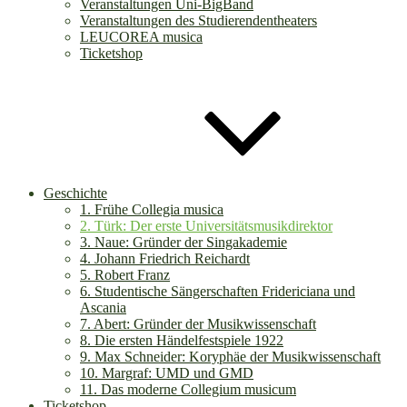
Veranstaltungen Uni-BigBand
Veranstaltungen des Studierendentheaters
LEUCOREA musica
Ticketshop
Geschichte
1. Frühe Collegia musica
2. Türk: Der erste Universitätsmusikdirektor
3. Naue: Gründer der Singakademie
4. Johann Friedrich Reichardt
5. Robert Franz
6. Studentische Sängerschaften Fridericiana und
Ascania
7. Abert: Gründer der Musikwissenschaft
8. Die ersten Händelfestspiele 1922
9. Max Schneider: Koryphäe der Musikwissenschaft
10. Margraf: UMD und GMD
11. Das moderne Collegium musicum
Ticketshop