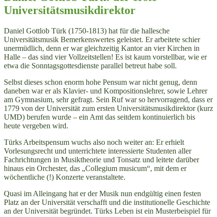
Universitätsmusikdirektor
Daniel Gottlob Türk (1750-1813) hat für die hallesche
Universitätsmusik Bemerkenswertes geleistet. Er arbeitete schier
unermüdlich, denn er war gleichzeitig Kantor an vier Kirchen in
Halle – das sind vier Vollzeitstellen! Es ist kaum vorstellbar, wie er
etwa die Sonntagsgottesdienste parallel betreut habe soll.
Selbst dieses schon enorm hohe Pensum war nicht genug, denn
daneben war er als Klavier- und Kompositionslehrer, sowie Lehrer
am Gymnasium, sehr gefragt. Sein Ruf war so hervorragend, dass er
1779 von der Universität zum ersten Universitätsmusikdirektor (kurz
UMD) berufen wurde – ein Amt das seitdem kontinuierlich bis
heute vergeben wird.
Türks Arbeitspensum wuchs also noch weiter an: Er erhielt
Vorlesungsrecht und unterrichtete interessierte Studenten aller
Fachrichtungen in Musiktheorie und Tonsatz und leitete darüber
hinaus ein Orchester, das „Collegium musicum“, mit dem er
wöchentliche (!) Konzerte veranstaltete.
Quasi im Alleingang hat er der Musik nun endgültig einen festen
Platz an der Universität verschafft und die institutionelle Geschichte
an der Universität begründet. Türks Leben ist ein Musterbeispiel für