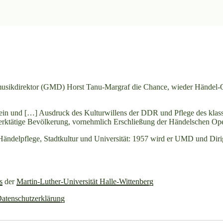
usikdirektor (GMD) Horst Tanu-Margraf die Chance, wieder Händel-Ope
ein und […] Ausdruck des Kulturwillens der DDR und Pflege des klassi
erktätige Bevölkerung, vornehmlich Erschließung der Händelschen Ope
n Händelpflege, Stadtkultur und Universität: 1957 wird er UMD und Dir
s
der
Martin-Luther-Universität Halle-Wittenberg
atenschutzerklärung