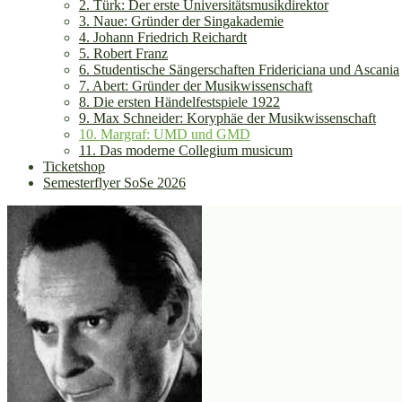
2. Türk: Der erste Universitätsmusikdirektor
3. Naue: Gründer der Singakademie
4. Johann Friedrich Reichardt
5. Robert Franz
6. Studentische Sängerschaften Fridericiana und Ascania
7. Abert: Gründer der Musikwissenschaft
8. Die ersten Händelfestspiele 1922
9. Max Schneider: Koryphäe der Musikwissenschaft
10. Margraf: UMD und GMD
11. Das moderne Collegium musicum
Ticketshop
Semesterflyer SoSe 2026