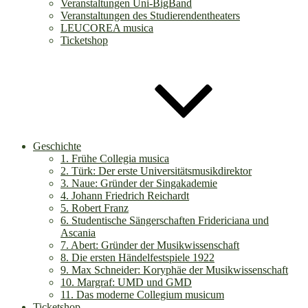
Veranstaltungen Uni-BigBand
Veranstaltungen des Studierendentheaters
LEUCOREA musica
Ticketshop
Geschichte
1. Frühe Collegia musica
2. Türk: Der erste Universitätsmusikdirektor
3. Naue: Gründer der Singakademie
4. Johann Friedrich Reichardt
5. Robert Franz
6. Studentische Sängerschaften Fridericiana und
Ascania
7. Abert: Gründer der Musikwissenschaft
8. Die ersten Händelfestspiele 1922
9. Max Schneider: Koryphäe der Musikwissenschaft
10. Margraf: UMD und GMD
11. Das moderne Collegium musicum
Ticketshop