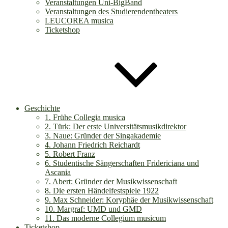
Veranstaltungen Uni-BigBand
Veranstaltungen des Studierendentheaters
LEUCOREA musica
Ticketshop
Geschichte
1. Frühe Collegia musica
2. Türk: Der erste Universitätsmusikdirektor
3. Naue: Gründer der Singakademie
4. Johann Friedrich Reichardt
5. Robert Franz
6. Studentische Sängerschaften Fridericiana und
Ascania
7. Abert: Gründer der Musikwissenschaft
8. Die ersten Händelfestspiele 1922
9. Max Schneider: Koryphäe der Musikwissenschaft
10. Margraf: UMD und GMD
11. Das moderne Collegium musicum
Ticketshop