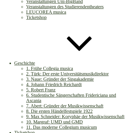
Veranstaltungen Uni-BigBand
Veranstaltungen des Studierendentheaters
LEUCOREA musica
Ticketshop
Geschichte
1. Frühe Collegia musica
2. Türk: Der erste Universitätsmusikdirektor
3. Naue: Gründer der Singakademie
4. Johann Friedrich Reichardt
5. Robert Franz
6. Studentische Sängerschaften Fridericiana und
Ascania
7. Abert: Gründer der Musikwissenschaft
8. Die ersten Händelfestspiele 1922
9. Max Schneider: Koryphäe der Musikwissenschaft
10. Margraf: UMD und GMD
11. Das moderne Collegium musicum
Ticketshop