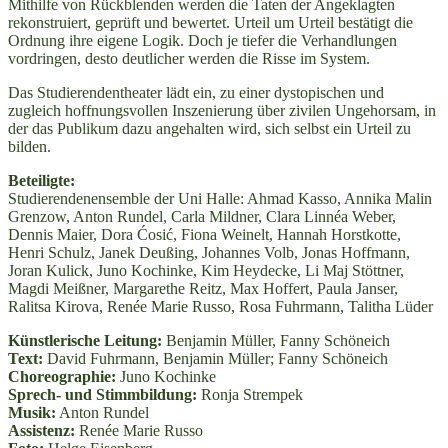
Mithilfe von Rückblenden werden die Taten der Angeklagten
rekonstruiert, geprüft und bewertet. Urteil um Urteil bestätigt die
Ordnung ihre eigene Logik. Doch je tiefer die Verhandlungen
vordringen, desto deutlicher werden die Risse im System.
Das Studierendentheater lädt ein, zu einer dystopischen und
zugleich hoffnungsvollen Inszenierung über zivilen Ungehorsam, in
der das Publikum dazu angehalten wird, sich selbst ein Urteil zu
bilden.
Beteiligte:
Studierendenensemble der Uni Halle: Ahmad Kasso, Annika Malin
Grenzow, Anton Rundel, Carla Mildner, Clara Linnéa Weber,
Dennis Maier, Dora Ćosić, Fiona Weinelt, Hannah Horstkotte,
Henri Schulz, Janek Deußing, Johannes Volb, Jonas Hoffmann,
Joran Kulick, Juno Kochinke, Kim Heydecke, Li Maj Stöttner,
Magdi Meißner, Margarethe Reitz, Max Hoffert, Paula Janser,
Ralitsa Kirova, Renée Marie Russo, Rosa Fuhrmann, Talitha Lüder
Künstlerische Leitung:
Benjamin Müller, Fanny Schöneich
Text:
David Fuhrmann, Benjamin Müller; Fanny Schöneich
Choreographie:
Juno Kochinke
Sprech- und Stimmbildung:
Ronja Strempek
Musik:
Anton Rundel
Assistenz:
Renée Marie Russo