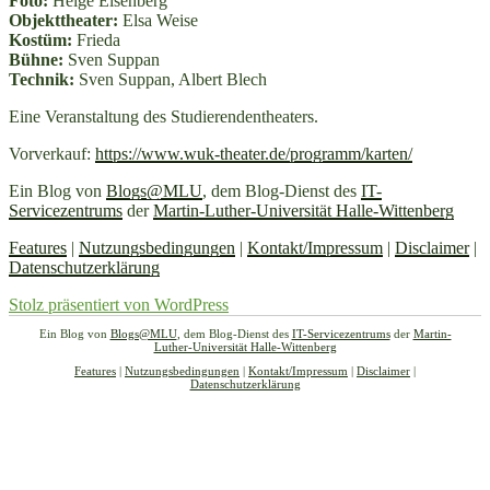
Foto:
Helge Eisenberg
Objekttheater:
Elsa Weise
Kostüm:
Frieda
Bühne:
Sven Suppan
Technik:
Sven Suppan, Albert Blech
Eine Veranstaltung des Studierendentheaters.
Vorverkauf:
https://www.wuk-theater.de/programm/karten/
Ein Blog von
Blogs@MLU
, dem Blog-Dienst des
IT-
Servicezentrums
der
Martin-Luther-Universität Halle-Wittenberg
Features
|
Nutzungsbedingungen
|
Kontakt/Impressum
|
Disclaimer
|
Datenschutzerklärung
Stolz präsentiert von WordPress
Ein Blog von
Blogs@MLU
, dem Blog-Dienst des
IT-Servicezentrums
der
Martin-
Luther-Universität Halle-Wittenberg
Features
|
Nutzungsbedingungen
|
Kontakt/Impressum
|
Disclaimer
|
Datenschutzerklärung